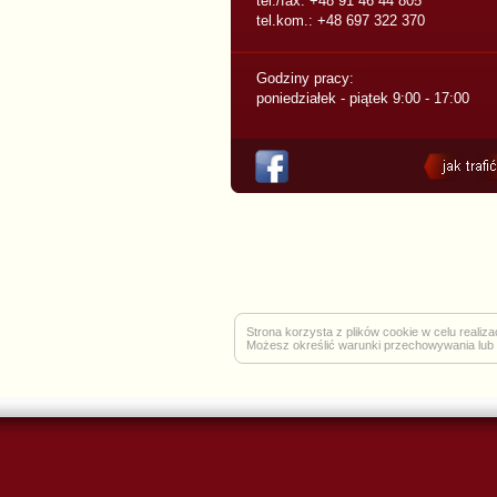
tel./fax: +48 91 46 44 805
tel.kom.: +48 697 322 370
Godziny pracy:
poniedziałek - piątek 9:00 - 17:00
Strona korzysta z plików cookie w celu realiza
Możesz określić warunki przechowywania lub 