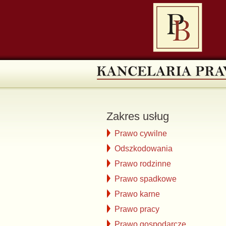
Zakres usług
Prawo cywilne
Odszkodowania
Prawo rodzinne
Prawo spadkowe
Prawo karne
Prawo pracy
Prawo gospodarcze