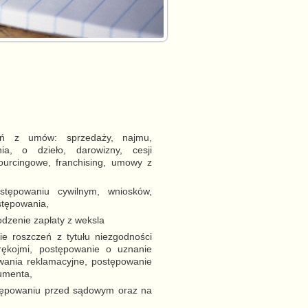
e
zeń z umów: sprzedaży, najmu,
nia, o dzieło, darowizny, cesji
ourcingowe, franchising, umowy z
tępowaniu cywilnym, wniosków,
stępowania,
odzenie zapłaty z weksla
 roszczeń z tytułu niezgodności
rękojmi, postępowanie o uznanie
ania reklamacyjne, postępowanie
umenta,
tępowaniu przed sądowym oraz na