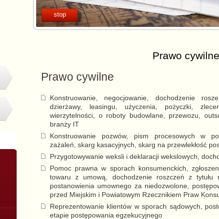
stop
stop
Prawo cywiln
Prawo cywilne
Konstruowanie, negocjowanie, dochodzenie ros
dzierżawy, leasingu, użyczenia, pożyczki, zlece
wierzytelności, o roboty budowlane, przewozu, outs
branży IT
Konstruowanie pozwów, pism procesowych w pos
zażaleń, skarg kasacyjnych, skarg na przewlekłość po
Przygotowywanie weksli i deklaracji wekslowych, doch
Pomoc prawna w sporach konsumenckich, zgłoszenie
towaru z umową, dochodzenie roszczeń z tytułu 
postanowienia umownego za niedozwolone, postępow
przed Miejskim i Powiatowym Rzecznikiem Praw Kons
Reprezentowanie klientów w sporach sądowych, pos
etapie postępowania egzekucyjnego