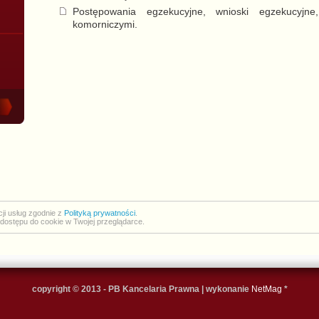
Postępowania egzekucyjne, wnioski egzekucyjne
komorniczymi.
cji usług zgodnie z
Polityką prywatności
.
dostępu do cookie w Twojej przeglądarce.
copyright © 2013 - PB Kancelaria Prawna | wykonanie
NetMag
*